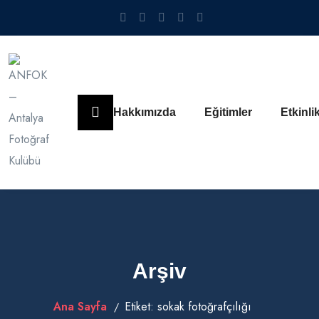
Hakkımızda
Eğitimler
Etkinli
Arşiv
Ana Sayfa
Etiket:
sokak fotoğrafçılığı